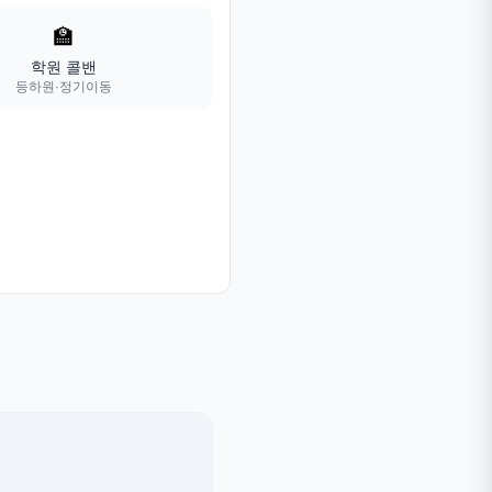
🏫
학원 콜밴
등하원·정기이동