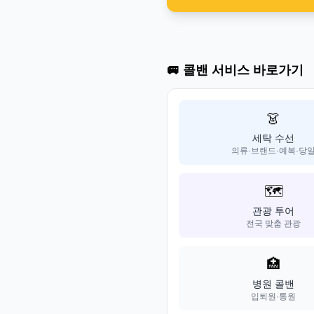
🚐 콜밴 서비스 바로가기
👗
세탁 수선
의류·브랜드·예복·당
🗺️
관광 투어
전국 맞춤 관광
🏥
병원 콜밴
입퇴원·통원