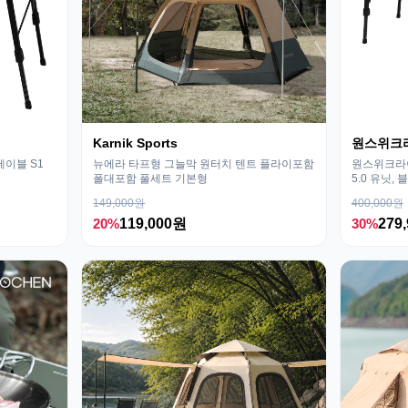
Karnik Sports
원스위크
테이블 S1
뉴에라 타프형 그늘막 원터치 텐트 플라이포함
원스위크라이
폴대포함 풀세트 기본형
5.0 유닛, 
149,000원
400,000원
20%
119,000원
30%
279