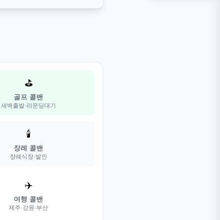
⛳
골프 콜밴
새벽출발·라운딩대기
🕯️
장례 콜밴
장례식장·발인
✈️
여행 콜밴
제주·강원·부산