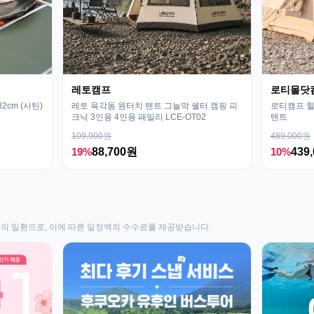
레토캠프
로티몰닷
cm (사틴)
레토 육각돔 원터치 텐트 그늘막 쉘터 캠핑 피
로티캠프 힐
크닉 3인용 4인용 패밀리 LCE-OT02
텐트
109,900원
489,000원
19%
88,700원
10%
439
동의 일환으로, 이에 따른 일정액의 수수료를 제공받습니다.