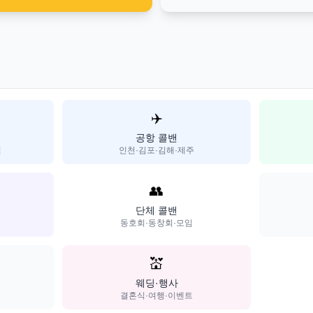
✈️
공항 콜밴
일
인천·김포·김해·제주
👥
단체 콜밴
동호회·동창회·모임
💒
웨딩·행사
결혼식·여행·이벤트