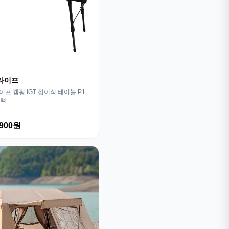
라이프
프 캠핑 IGT 접이식 테이블 P1
블랙
,900원