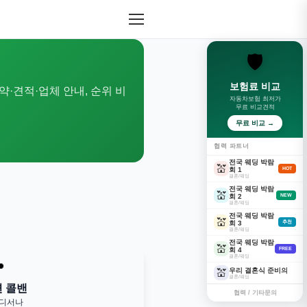
🛡️
보험료 비교
약·견적·업체 안내, 순위 비
자동차보험 최저가
무료 비교견적
무료 비교 →
협력 파트너
전국 웨딩 박람
💒
회 1
HOT
결혼/웨딩
전국 웨딩 박람
💒
회 2
NEW
결혼/웨딩
전국 웨딩 박람
💒
회 3
추천
결혼/웨딩
전국 웨딩 박람
💒
회 4
FREE
결혼/웨딩

우리 결혼식 준비의
💒
결혼/웨딩
변 콜밴
협력 / 기타문의
어디서나