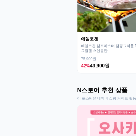
에델코첸
에델코첸 캠프마스터 캠핑그리들 32
그릴팬 스텐불판
75,900원
42%
43,900원
N스토어 추천 상품
이 포스팅은 네이버 쇼핑 커넥트 활