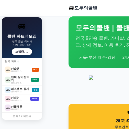
🚐
모두의콜밴
🚐
모두의콜밴 | 콜밴
콜밴 파트너모집
전국 9인승 콜밴, 카니발,
전국 콜밴 최저가
교, 상세 정보, 이용 후기
단체·공항·관광
모집중. →
서울·부산·제주·강원
24
협력 파트너
카슐랭
🚗
HOT
렌트카/리스
원픽 장기렌트
🚗
카
NEW
렌트카/리스
리스렌트 성지
🚗
추천
렌트카/리스
카페인
🚗
FREE
렌트카/리스
카플랫폼
🚗
렌트카/리스
협력 / 기타문의
전국 
무료견적 