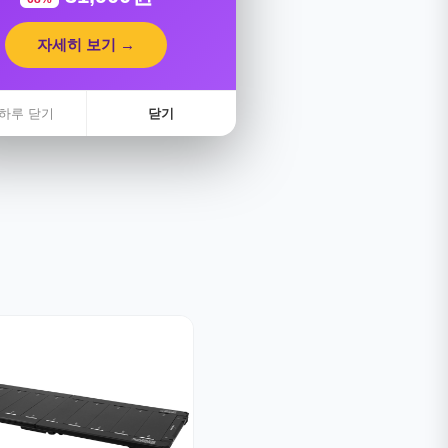
자세히 보기 →
하루 닫기
닫기